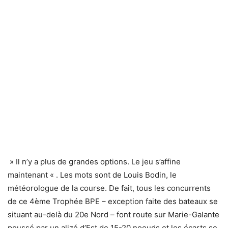
» Il n’y a plus de grandes options. Le jeu s’affine
maintenant « . Les mots sont de Louis Bodin, le
météorologue de la course. De fait, tous les concurrents
de ce 4ème Trophée BPE – exception faite des bateaux se
situant au-delà du 20e Nord – font route sur Marie-Galante
poussé par un alizé d’Est de 15-20 noeuds et les écarts se