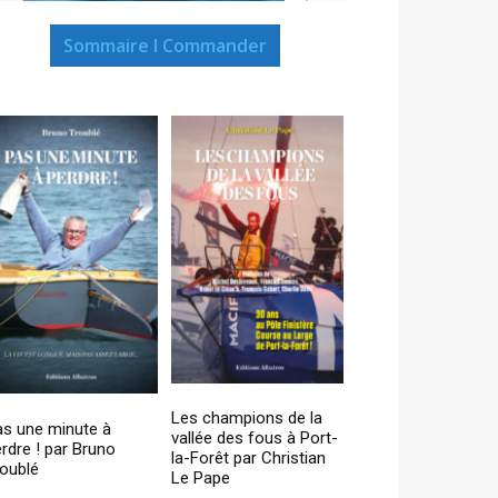
Sommaire I Commander
Les champions de la
as une minute à
vallée des fous à Port-
rdre ! par Bruno
la-Forêt par Christian
oublé
Le Pape