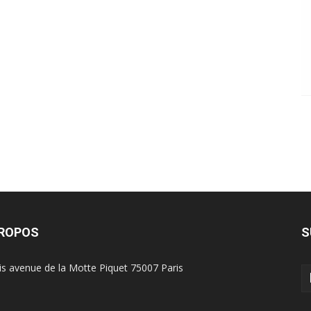
PROPOS
S
is avenue de la Motte Piquet 75007 Paris