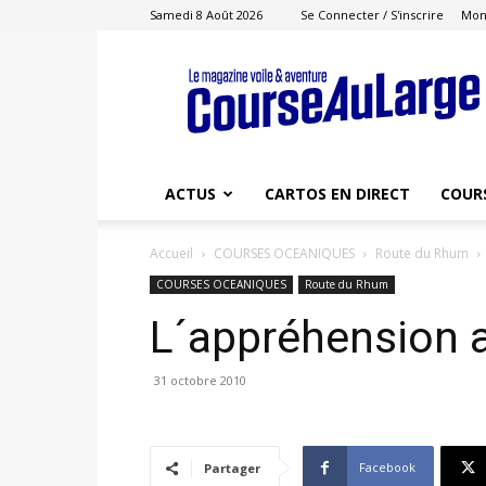
Samedi 8 Août 2026
Se Connecter / S'inscrire
Mon
Course
au
Large
ACTUS
CARTOS EN DIRECT
COUR
Accueil
COURSES OCEANIQUES
Route du Rhum
COURSES OCEANIQUES
Route du Rhum
L´appréhension a
31 octobre 2010
Facebook
Partager