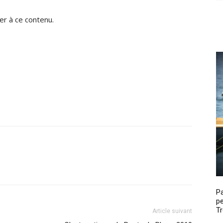
r à ce contenu.
P
pe
Tr
Article suivant