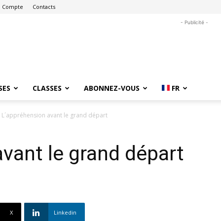
 Compte
Contacts
- Publicité -
SES
CLASSES
ABONNEZ-VOUS
FR
L´appréhension avant le grand départ
vant le grand départ
X
Linkedin