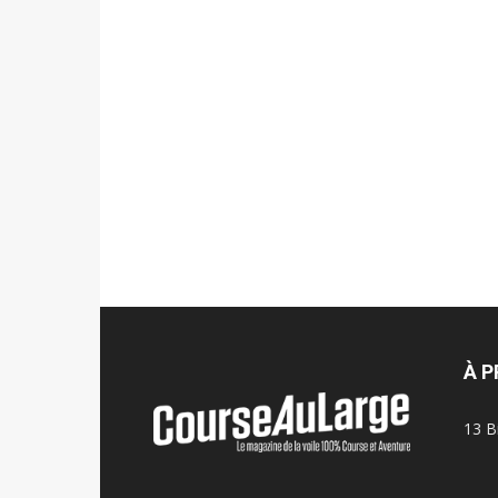
À 
13 B