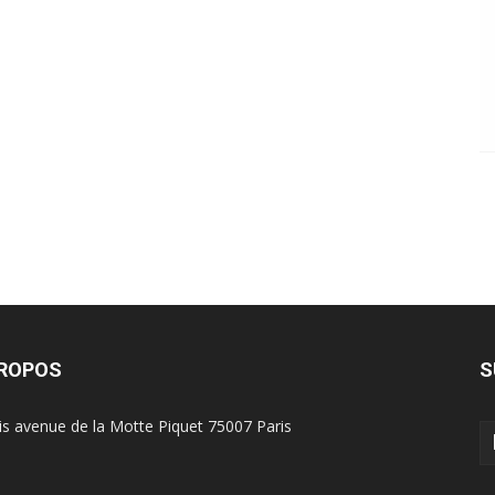
PROPOS
S
is avenue de la Motte Piquet 75007 Paris