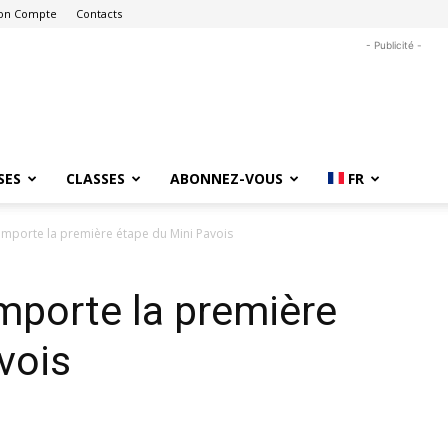
on Compte
Contacts
- Publicité -
SES
CLASSES
ABONNEZ-VOUS
FR
emporte la première étape du Mini Pavois
mporte la première
vois