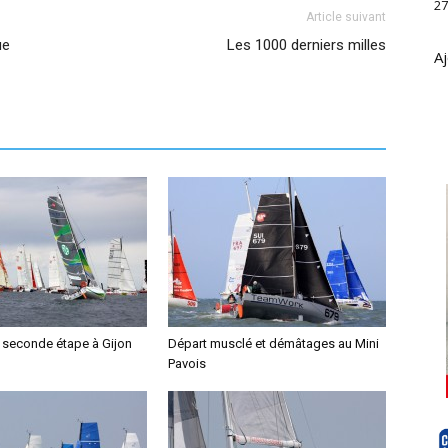
27
Article suivant
ue
Les 1000 derniers milles
Aj
a seconde étape à Gijon
Départ musclé et démâtages au Mini
Pavois