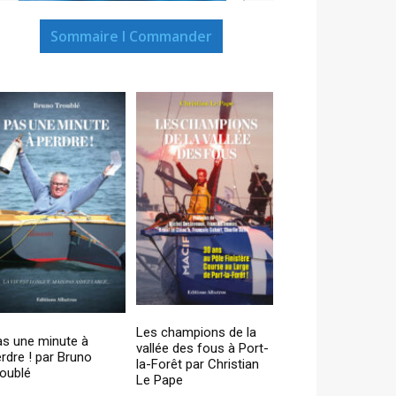
Sommaire I Commander
Les champions de la
as une minute à
vallée des fous à Port-
rdre ! par Bruno
la-Forêt par Christian
oublé
Le Pape