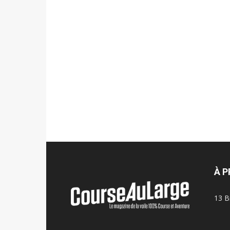
À 
13 B