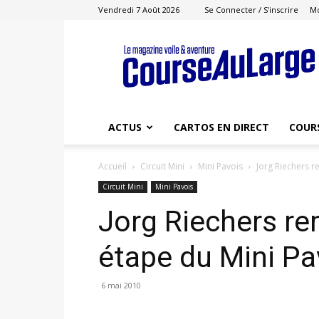
Vendredi 7 Août 2026
Se Connecter / S'inscrire
M
Course
au
Large
ACTUS
CARTOS EN DIRECT
COUR
Accueil
Circuit Mini
Mini Pavois
Jorg Riechers r
Circuit Mini
Mini Pavois
Jorg Riechers re
étape du Mini Pa
6 mai 2010