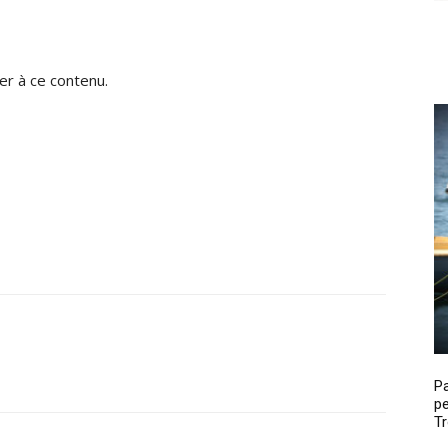
r à ce contenu.
P
pe
Tr