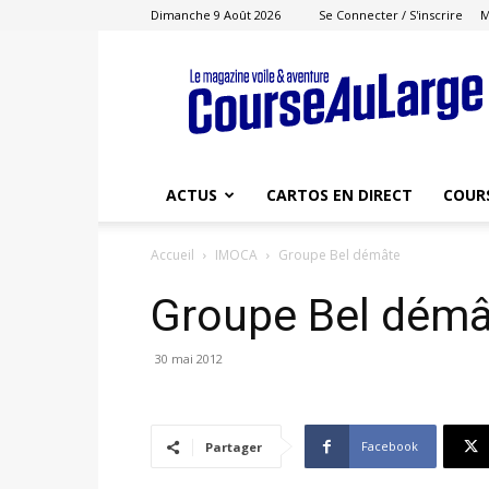
Dimanche 9 Août 2026
Se Connecter / S'inscrire
M
Course
au
Large
ACTUS
CARTOS EN DIRECT
COUR
Accueil
IMOCA
Groupe Bel démâte
Groupe Bel démâ
30 mai 2012
Facebook
Partager