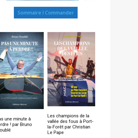
Sommaire I Commander
Les champions de la
as une minute à
vallée des fous à Port-
rdre ! par Bruno
la-Forêt par Christian
oublé
Le Pape