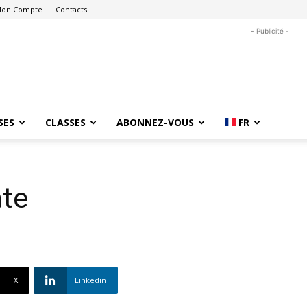
on Compte
Contacts
- Publicité -
SES
CLASSES
ABONNEZ-VOUS
FR
te
X
Linkedin