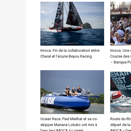
Imoca. Fin de la collaboration entre
Imoca. Une 
Charal et l’écurie Beyou Racing
Course des 
– Banque Po
Ocean Race. Paul Meilhat et sa co-
Route du Rh
skipper Mariana Lobato ont mis à
départ de l
l’eau leur IMOCA à Lorient
IMOCA « Dem