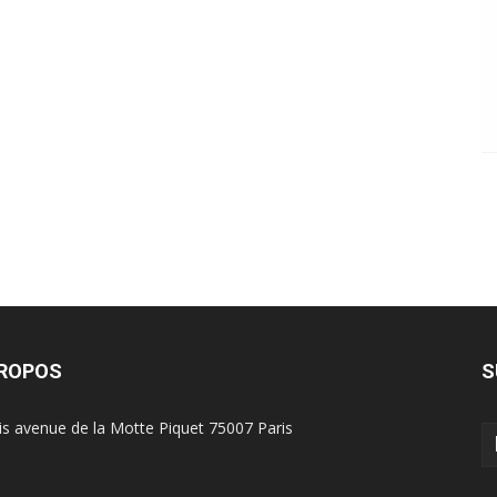
PROPOS
S
is avenue de la Motte Piquet 75007 Paris