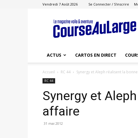
Vendredi 7 Août 2026
Se Connecter / S'inscrire
M
Course
au
Large
ACTUS
CARTOS EN DIRECT
COUR
Accueil
RC 44
Synergy et Aleph réalisent la bonne
RC 44
Synergy et Aleph
affaire
31 mai 2012