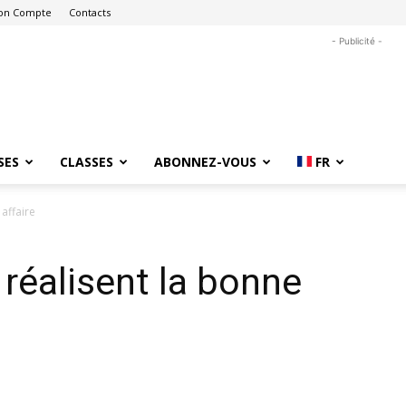
on Compte
Contacts
- Publicité -
SES
CLASSES
ABONNEZ-VOUS
FR
 affaire
 réalisent la bonne