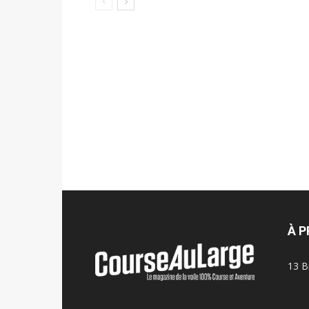
À 
13 B