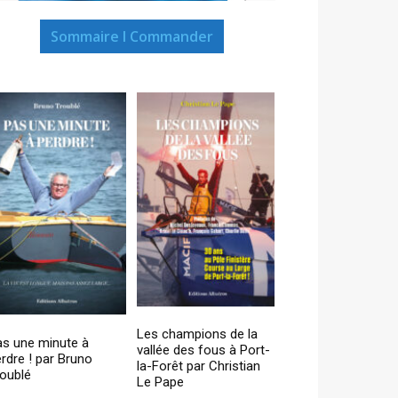
Sommaire I Commander
Les champions de la
as une minute à
vallée des fous à Port-
rdre ! par Bruno
la-Forêt par Christian
oublé
Le Pape