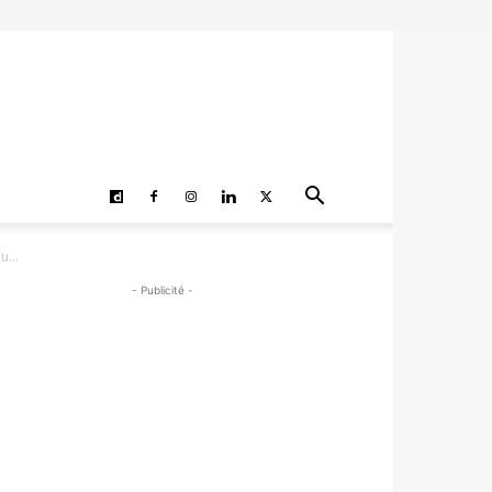
...
- Publicité -