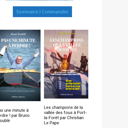
Sommaire I Commander
Les champions de la
as une minute à
vallée des fous à Port-
rdre ! par Bruno
la-Forêt par Christian
oublé
Le Pape