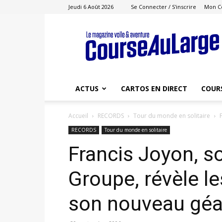
Jeudi 6 Août 2026
Se Connecter / S'inscrire
Mon C
Course
au
Large
ACTUS
CARTOS EN DIRECT
COUR
Accueil
RECORDS
Tour du monde en solitaire
RECORDS
Tour du monde en solitaire
Francis Joyon, s
Groupe, révèle l
son nouveau géa