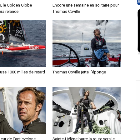
s, le Golden Globe
Encore une semaine en solitaire pour
ra relancé
Thomas Coville
se 1000 milles de retard
Thomas Coville jette l´éponge
oeur de l´anticyclone
Sainte-Hélène barre la route vers le