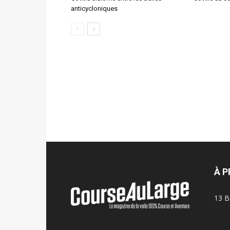
anticycloniques
À 
13 B