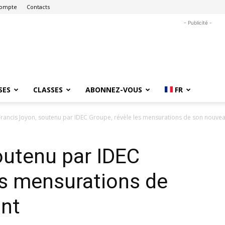
ompte
Contacts
- Publicité -
SES
CLASSES
ABONNEZ-VOUS
FR
Francis Joyon, soutenu par IDEC Groupe, révèle les mensurations de son nouveau
outenu par IDEC
es mensurations de
nt