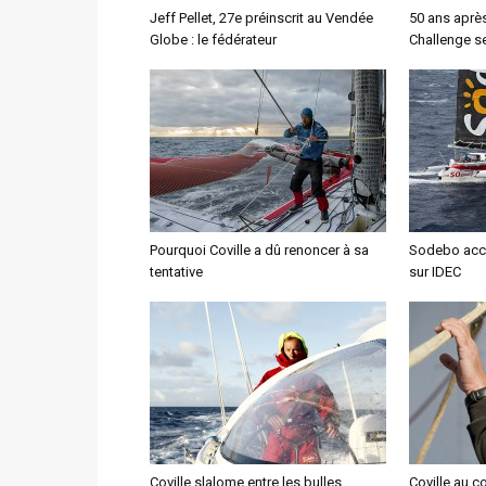
Jeff Pellet, 27e préinscrit au Vendée
50 ans aprè
Globe : le fédérateur
Challenge se
Pourquoi Coville a dû renoncer à sa
Sodebo accu
tentative
sur IDEC
Coville slalome entre les bulles
Coville au c