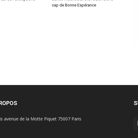
cap de Bonne Espérance
PROPOS
S
is avenue de la Motte Piquet 75007 Paris