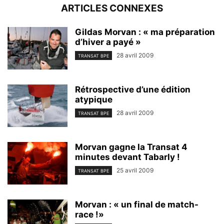
ARTICLES CONNEXES
Gildas Morvan : « ma préparation
d’hiver a payé »
28 avril 2009
TRANSAT BPE
Rétrospective d’une édition
atypique
28 avril 2009
TRANSAT BPE
Morvan gagne la Transat 4
minutes devant Tabarly !
25 avril 2009
TRANSAT BPE
Morvan : « un final de match-
race !»