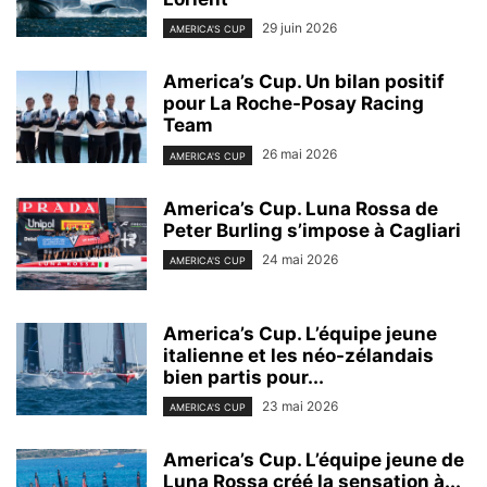
29 juin 2026
AMERICA'S CUP
America’s Cup. Un bilan positif
pour La Roche-Posay Racing
Team
26 mai 2026
AMERICA'S CUP
America’s Cup. Luna Rossa de
Peter Burling s’impose à Cagliari
24 mai 2026
AMERICA'S CUP
America’s Cup. L’équipe jeune
italienne et les néo-zélandais
bien partis pour...
23 mai 2026
AMERICA'S CUP
America’s Cup. L’équipe jeune de
Luna Rossa créé la sensation à...