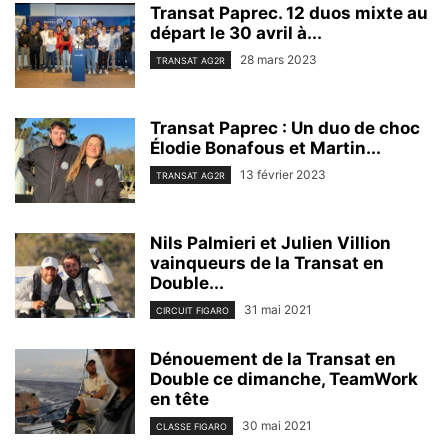
Transat Paprec. 12 duos mixte au
départ le 30 avril à...
28 mars 2023
TRANSAT AG2R
Transat Paprec : Un duo de choc
Élodie Bonafous et Martin...
13 février 2023
TRANSAT AG2R
Nils Palmieri et Julien Villion
vainqueurs de la Transat en
Double...
31 mai 2021
CIRCUIT FIGARO
Dénouement de la Transat en
Double ce dimanche, TeamWork
en tête
30 mai 2021
CLASSE FIGARO