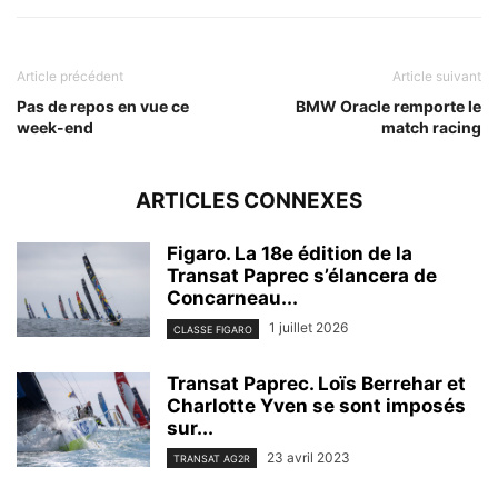
Article précédent
Article suivant
Pas de repos en vue ce
BMW Oracle remporte le
week-end
match racing
ARTICLES CONNEXES
Figaro. La 18e édition de la
Transat Paprec s’élancera de
Concarneau...
1 juillet 2026
CLASSE FIGARO
Transat Paprec. Loïs Berrehar et
Charlotte Yven se sont imposés
sur...
23 avril 2023
TRANSAT AG2R