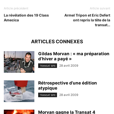
Article précédent
Article suivant
La révélation des 19 Class
Armel Tripon et Eric Defert
Amecica
ont repris la tête de la
transat…
ARTICLES CONNEXES
Gildas Morvan : « ma préparation
d’hiver a payé »
28 avril 2009
TRANSAT BPE
Rétrospective d’une édition
atypique
28 avril 2009
TRANSAT BPE
Morvan gagne la Transat 4