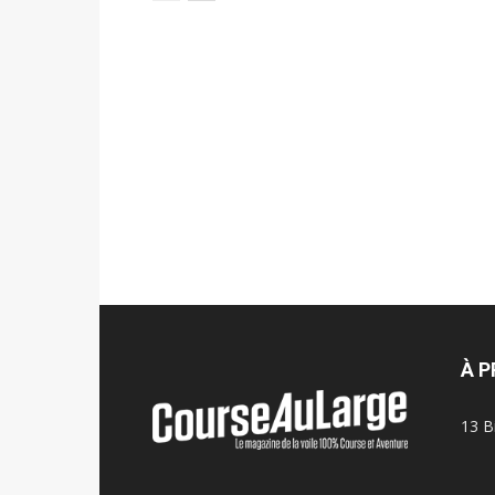
À 
13 B