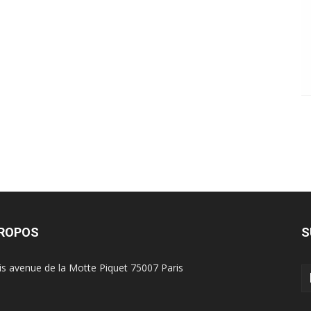
PROPOS
S
is avenue de la Motte Piquet 75007 Paris