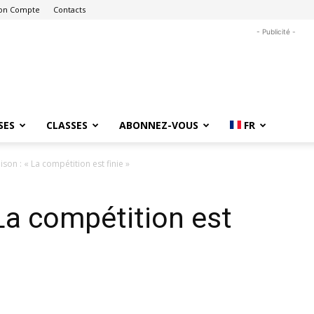
on Compte
Contacts
- Publicité -
SES
CLASSES
ABONNEZ-VOUS
FR
son : « La compétition est finie »
 La compétition est