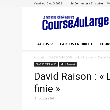
Vendredi 7 Août 2026
Se Connecter / S'inscrire
M
Course
au
Large
ACTUS
CARTOS EN DIRECT
COUR
Accueil
CLASSE MINI 6.50
Mini Transat
David Rai
CLASSE MINI 6.50
Mini Transat
David Raison : «
finie »
31 octobre 2011