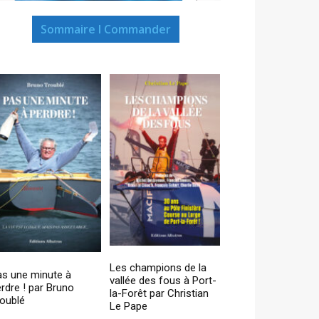
Sommaire I Commander
Les champions de la
as une minute à
vallée des fous à Port-
rdre ! par Bruno
la-Forêt par Christian
oublé
Le Pape