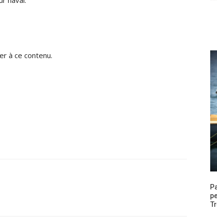
r naval.
r à ce contenu.
P
pe
Tr