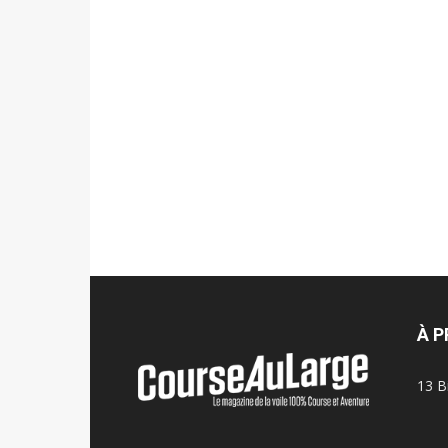
À 
13 B