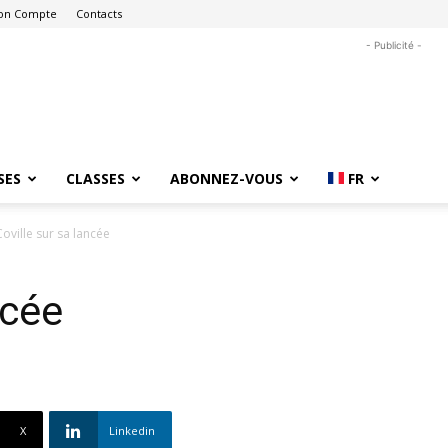
on Compte
Contacts
- Publicité -
SES
CLASSES
ABONNEZ-VOUS
FR
Coville sur sa lancée
ncée
X
Linkedin