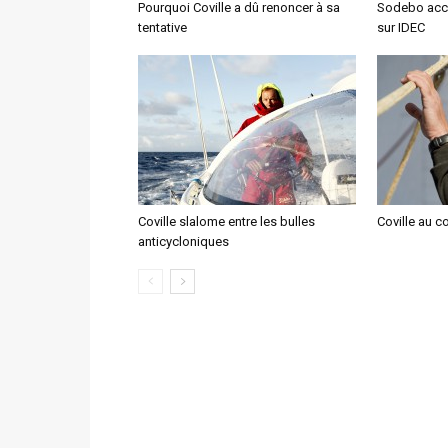
Pourquoi Coville a dû renoncer à sa
Sodebo accu
tentative
sur IDEC
Coville slalome entre les bulles
Coville au c
anticycloniques