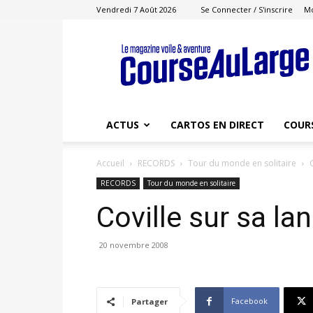
Vendredi 7 Août 2026
Se Connecter / S'inscrire
M
Course
au
Large
ACTUS
CARTOS EN DIRECT
COUR
Accueil
RECORDS
Tour du monde en solitaire
RECORDS
Tour du monde en solitaire
Coville sur sa la
20 novembre 2008
Facebook
Partager