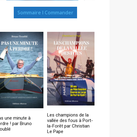
Sommaire I Commander
Les champions de la
as une minute à
vallée des fous à Port-
rdre ! par Bruno
la-Forêt par Christian
oublé
Le Pape