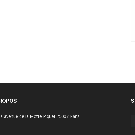
PROPOS
S
is avenue de la Motte Piquet 75007 Paris