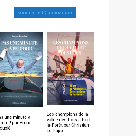
Sommaire I Commander
Les champions de la
as une minute à
vallée des fous à Port-
rdre ! par Bruno
la-Forêt par Christian
oublé
Le Pape