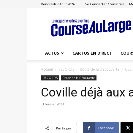
Vendredi 7 Août 2026
Se Connecter / S'inscrire
M
Course
au
Large
ACTUS
CARTOS EN DIRECT
COUR
Accueil
RECORDS
Route de la Découverte
Covi
RECORDS
Route de la Découverte
Coville déjà aux
3 février 2013
Facebook
Partager