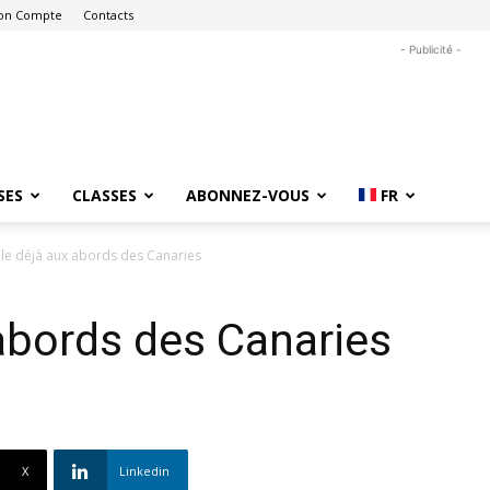
on Compte
Contacts
- Publicité -
SES
CLASSES
ABONNEZ-VOUS
FR
lle déjà aux abords des Canaries
 abords des Canaries
X
Linkedin