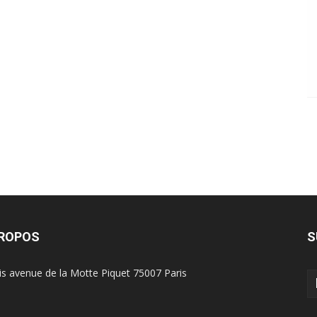
PROPOS
S
is avenue de la Motte Piquet 75007 Paris