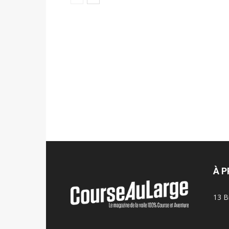
À 
13 B