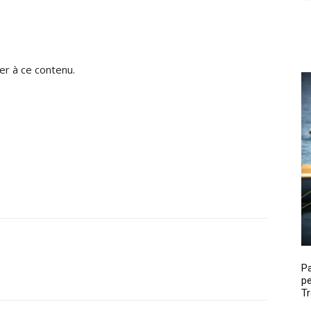
r à ce contenu.
P
pe
Tr