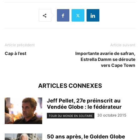
Article précédent
Article suivant
Cap à l’est
Importante avarie de safran,
Estrella Damm se déroute
vers Cape Town
ARTICLES CONNEXES
Jeff Pellet, 27e préinscrit au
Vendée Globe : le fédérateur
30 octobre 2015
TOUR DU MONDE EN SOLITAIRE
50 ans après, le Golden Globe