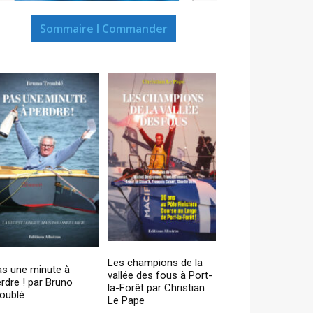
Sommaire I Commander
Les champions de la
as une minute à
vallée des fous à Port-
rdre ! par Bruno
la-Forêt par Christian
oublé
Le Pape