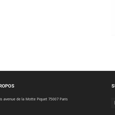
PROPOS
S
is avenue de la Motte Piquet 75007 Paris