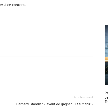
r à ce contenu.
P
pe
Article suivant
Tr
Bernard Stamm : « avant de gagner… il faut finir »