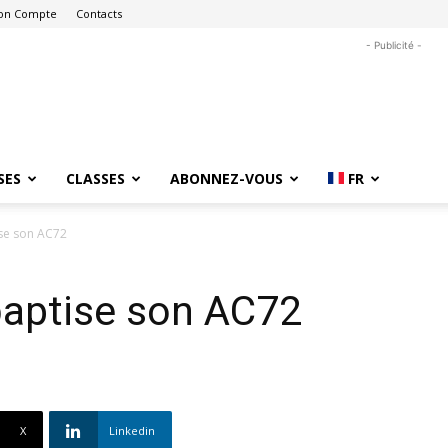
on Compte
Contacts
- Publicité -
SES
CLASSES
ABONNEZ-VOUS
FR
ise son AC72
baptise son AC72
X
Linkedin