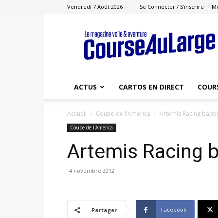
Vendredi 7 Août 2026
Se Connecter / S'inscrire
M
Course
au
Large
ACTUS
CARTOS EN DIRECT
COUR
Accueil
Coupe de l'America
Artemis Racing bapt
Coupe de l'America
Artemis Racing 
4 novembre 2012
Facebook
Partager