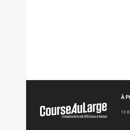
À 
13 B