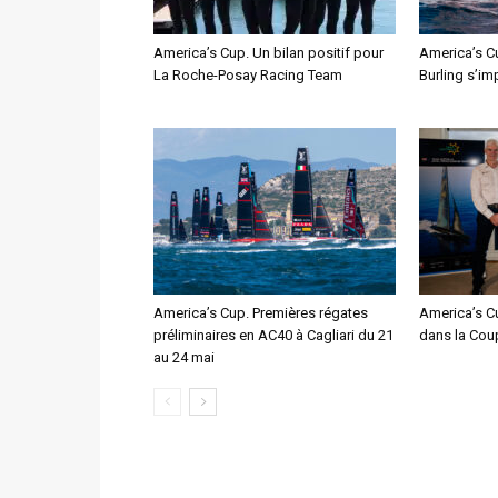
America’s Cup. Un bilan positif pour
America’s C
La Roche-Posay Racing Team
Burling s’im
America’s Cup. Premières régates
America’s Cu
préliminaires en AC40 à Cagliari du 21
dans la Cou
au 24 mai