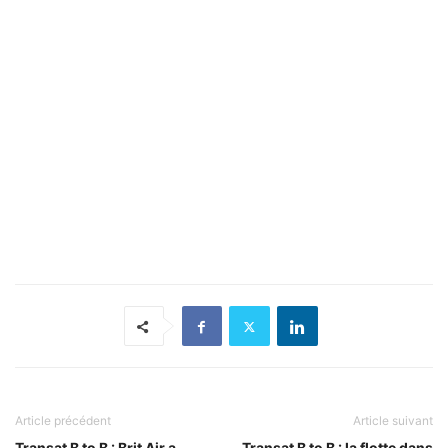
Article précédent
Article suivant
Transat B to B : Brit Air a
Transat B to B : la flotte dans