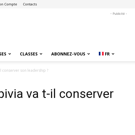
on Compte
Contacts
- Publicité -
SES
CLASSES
ABONNEZ-VOUS
FR
il conserver son leadership ?
via va t-il conserver