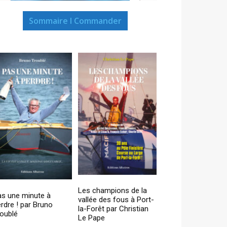
Sommaire I Commander
Les champions de la
as une minute à
vallée des fous à Port-
rdre ! par Bruno
la-Forêt par Christian
oublé
Le Pape