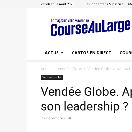
Vendredi 7 Août 2026
Se Connecter / S'inscrire
M
Course
au
Large
ACTUS
CARTOS EN DIRECT
COUR
Accueil
Vendée Globe
Vendée Globe. Apivia va t-
Vendée Globe
Vendée Globe. Api
son leadership ?
12 décembre 2020