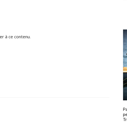
r à ce contenu.
P
pe
Tr