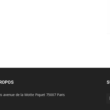
PROPOS
S
is avenue de la Motte Piquet 75007 Paris