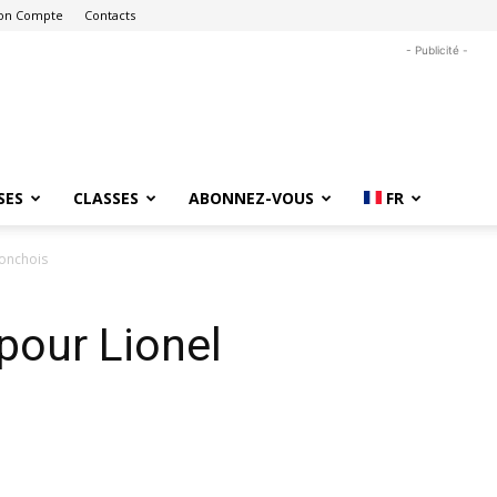
on Compte
Contacts
- Publicité -
SES
CLASSES
ABONNEZ-VOUS
FR
monchois
pour Lionel