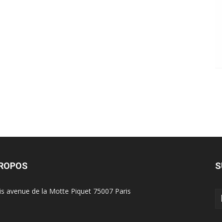
PROPOS
S
is avenue de la Motte Piquet 75007 Paris