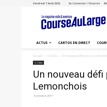
Vendredi 7 Août 2026
Se Connecter / S'inscrire
M
Course
au
Large
ACTUS
CARTOS EN DIRECT
COUR
Accueil
G.Class
Un nouveau défi pour Lionel Le
G.Class
Un nouveau défi 
Lemonchois
4 octobre 2011