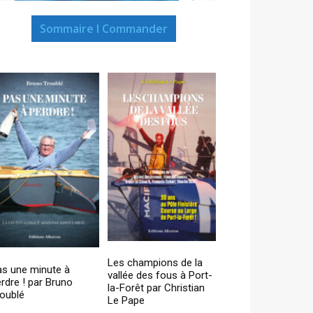
Sommaire I Commander
Les champions de la
as une minute à
vallée des fous à Port-
rdre ! par Bruno
la-Forêt par Christian
oublé
Le Pape