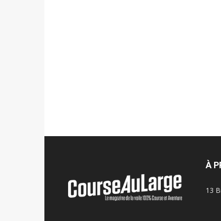
À 
13 B