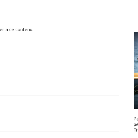
r à ce contenu.
P
pe
Tr