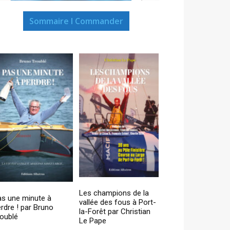
Sommaire I Commander
Les champions de la
as une minute à
vallée des fous à Port-
rdre ! par Bruno
la-Forêt par Christian
oublé
Le Pape