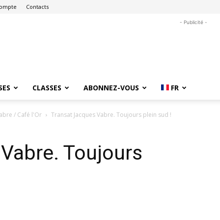
ompte
Contacts
- Publicité -
SES
CLASSES
ABONNEZ-VOUS
FR
bre / Café l'Or
Transat Jacques Vabre. Toujours plein sud !
Vabre. Toujours