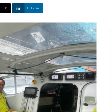
X
Linkedin