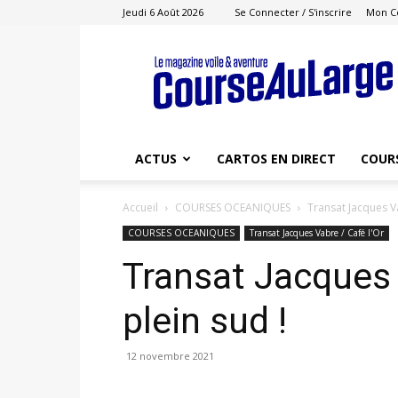
Jeudi 6 Août 2026
Se Connecter / S'inscrire
Mon C
Course
au
Large
ACTUS
CARTOS EN DIRECT
COUR
Accueil
COURSES OCEANIQUES
Transat Jacques Va
COURSES OCEANIQUES
Transat Jacques Vabre / Café l'Or
Transat Jacques 
plein sud !
12 novembre 2021