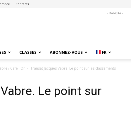
ompte
Contacts
- Publicité -
SES
CLASSES
ABONNEZ-VOUS
FR
bre / Café l'Or
Transat Jacques Vabre. Le point sur les classements
Vabre. Le point sur