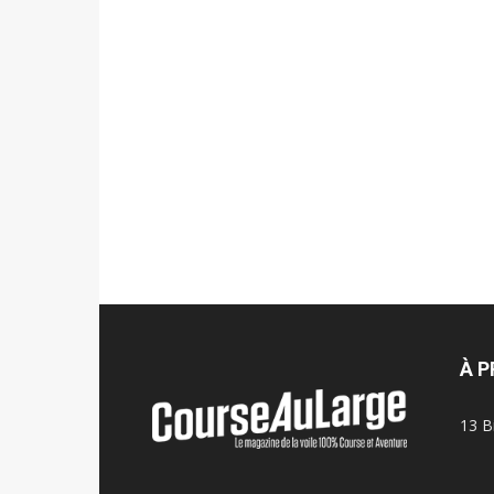
À 
13 B