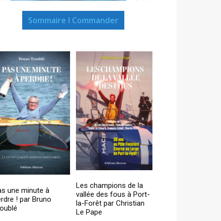
Sommaire I Commander
Les champions de la
as une minute à
vallée des fous à Port-
rdre ! par Bruno
la-Forêt par Christian
oublé
Le Pape