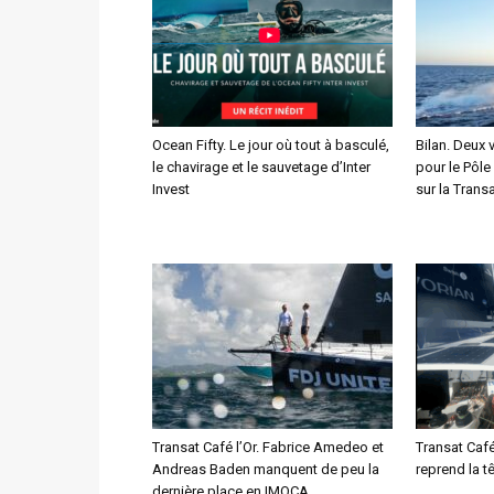
Ocean Fifty. Le jour où tout à basculé,
Bilan. Deux 
le chavirage et le sauvetage d’Inter
pour le Pôle
Invest
sur la Transa
Transat Café l’Or. Fabrice Amedeo et
Transat Café
Andreas Baden manquent de peu la
reprend la t
dernière place en IMOCA