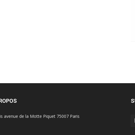
PROPOS
S
is avenue de la Motte Piquet 75007 Paris