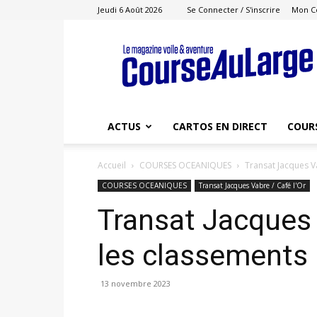
Jeudi 6 Août 2026
Se Connecter / S'inscrire
Mon C
Course
au
Large
ACTUS
CARTOS EN DIRECT
COUR
Accueil
COURSES OCEANIQUES
Transat Jacques Va
COURSES OCEANIQUES
Transat Jacques Vabre / Café l'Or
Transat Jacques 
les classements
13 novembre 2023