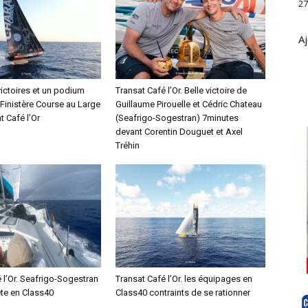
27
Aj
victoires et un podium
Transat Café l’Or. Belle victoire de
 Finistère Course au Large
Guillaume Pirouelle et Cédric Chateau
t Café l’Or
(Seafrigo-Sogestran) 7minutes
devant Corentin Douguet et Axel
Tréhin
 l’Or. Seafrigo-Sogestran
Transat Café l’Or. les équipages en
ête en Class40
Class40 contraints de se rationner