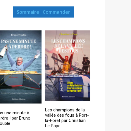
Sommaire I Commander
Les champions de la
as une minute à
vallée des fous à Port-
rdre ! par Bruno
la-Forêt par Christian
oublé
Le Pape