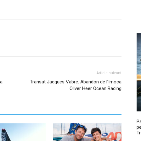
Article suivant
la
Transat Jacques Vabre. Abandon de l’Imoca
Oliver Heer Ocean Racing
P
pe
Tr