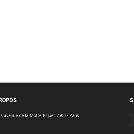
PROPOS
S
is avenue de la Motte Piquet 75007 Paris