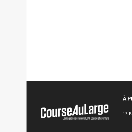
À 
13 B