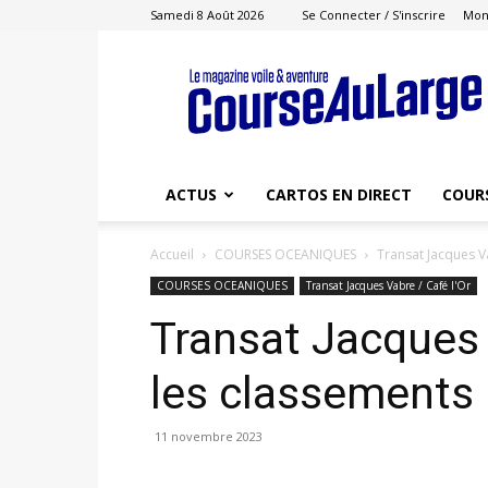
Samedi 8 Août 2026
Se Connecter / S'inscrire
Mon
Course
au
Large
ACTUS
CARTOS EN DIRECT
COUR
Accueil
COURSES OCEANIQUES
Transat Jacques Va
COURSES OCEANIQUES
Transat Jacques Vabre / Café l'Or
Transat Jacques 
les classements
11 novembre 2023