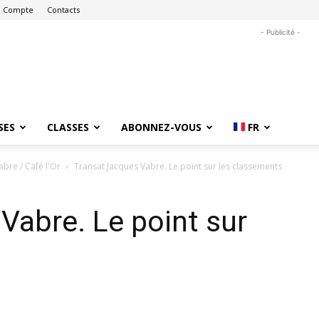
 Compte
Contacts
- Publicité -
SES
CLASSES
ABONNEZ-VOUS
FR
bre / Café l'Or
Transat Jacques Vabre. Le point sur les classements
Vabre. Le point sur