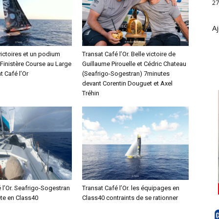
27
Aj
victoires et un podium
Transat Café l’Or. Belle victoire de
 Finistère Course au Large
Guillaume Pirouelle et Cédric Chateau
t Café l’Or
(Seafrigo-Sogestran) 7minutes
devant Corentin Douguet et Axel
Tréhin
 l’Or. Seafrigo-Sogestran
Transat Café l’Or. les équipages en
ête en Class40
Class40 contraints de se rationner