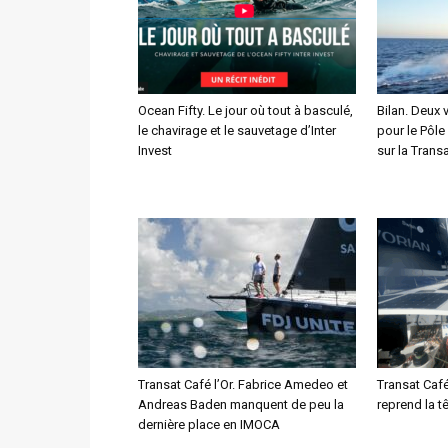
Ocean Fifty. Le jour où tout à basculé,
Bilan. Deux 
le chavirage et le sauvetage d’Inter
pour le Pôle
Invest
sur la Transa
Transat Café l’Or. Fabrice Amedeo et
Transat Café
Andreas Baden manquent de peu la
reprend la t
dernière place en IMOCA