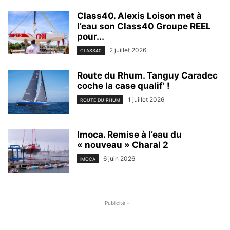
Class40. Alexis Loison met à
l’eau son Class40 Groupe REEL
pour...
2 juillet 2026
CLASS40
Route du Rhum. Tanguy Caradec
coche la case qualif’ !
1 juillet 2026
ROUTE DU RHUM
Imoca. Remise à l’eau du
« nouveau » Charal 2
6 juin 2026
IMOCA
- Publicité -