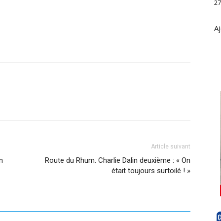
27
Aj
Article suivant
n
Route du Rhum. Charlie Dalin deuxième : « On
était toujours surtoilé ! »