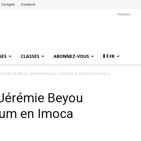
 Compte
Contacts
- Publicité -
SES
CLASSES
ABONNEZ-VOUS
FR
Route du Rhum. Jérémie Beyou complète le podium en Imoca
Jérémie Beyou
ium en Imoca