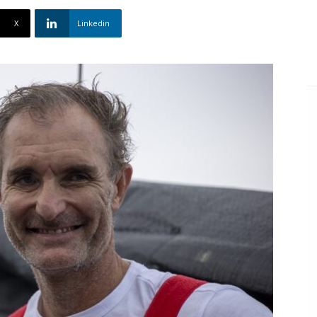
X
Linkedin