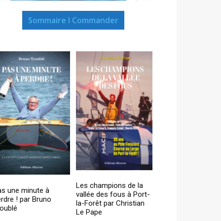
Sommaire I Commander
Les champions de la
as une minute à
vallée des fous à Port-
rdre ! par Bruno
la-Forêt par Christian
oublé
Le Pape