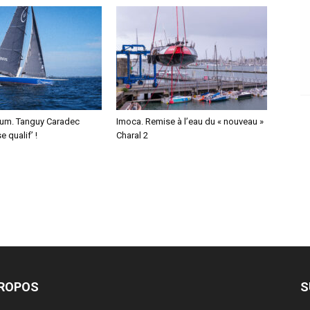
um. Tanguy Caradec
Imoca. Remise à l’eau du « nouveau »
 qualif’ !
Charal 2
PROPOS
S