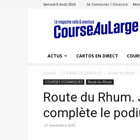
Samedi 8 Août 2026
Se Connecter / S'inscrire
Mon
Course
au
Large
ACTUS
CARTOS EN DIRECT
COUR
Accueil
COURSES OCEANIQUES
Route du Rhum
COURSES OCEANIQUES
Route du Rhum
Route du Rhum. 
complète le pod
21 novembre 2022