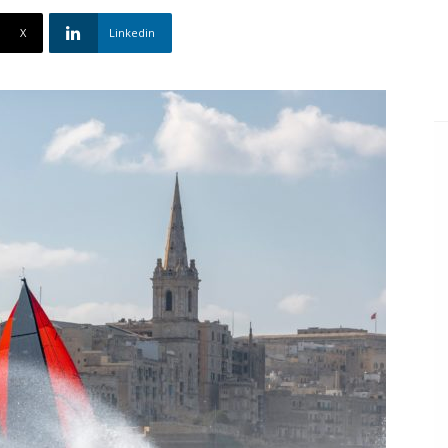
X
Linkedin