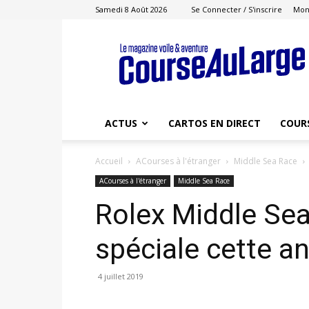
Samedi 8 Août 2026
Se Connecter / S'inscrire
Mon
Course
au
Large
ACTUS
CARTOS EN DIRECT
COUR
Accueil
ACourses à l'étranger
Middle Sea Race
ACourses à l'étranger
Middle Sea Race
Rolex Middle Sea
spéciale cette an
4 juillet 2019