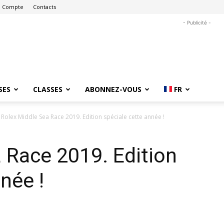
 Compte
Contacts
- Publicité -
SES
CLASSES
ABONNEZ-VOUS
FR
Rolex Middle Sea Race 2019. Edition spéciale cette année !
 Race 2019. Edition
née !