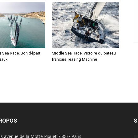
e Sea Race. Bon départ
Middle Sea Race. Victoire du bateau
eaux
français Teasing Machine
PROPOS
S
is avenue de la Motte Piquet 75007 Paris