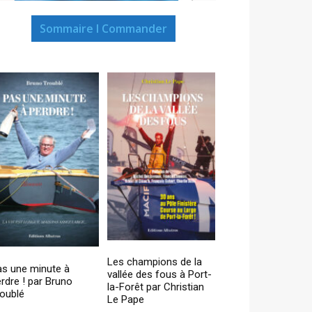
Sommaire I Commander
Les champions de la
as une minute à
vallée des fous à Port-
rdre ! par Bruno
la-Forêt par Christian
oublé
Le Pape