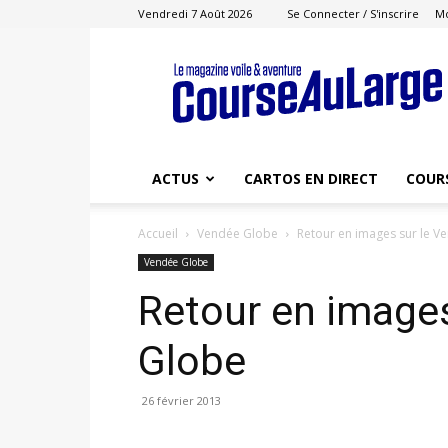
Vendredi 7 Août 2026
Se Connecter / S'inscrire
M
Course
au
Large
ACTUS
CARTOS EN DIRECT
COUR
Accueil
Vendée Globe
Retour en images sur le V
Vendée Globe
Retour en images
Globe
26 février 2013