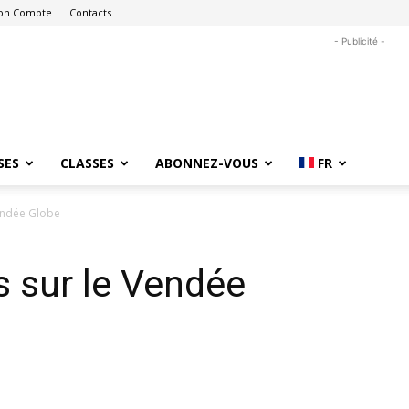
on Compte
Contacts
- Publicité -
SES
CLASSES
ABONNEZ-VOUS
FR
endée Globe
 sur le Vendée