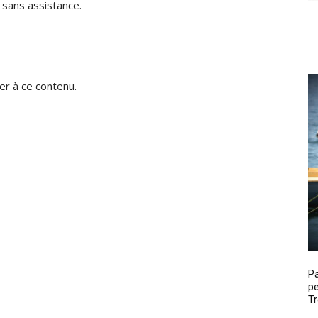
 sans assistance.
r à ce contenu.
P
pe
Tr