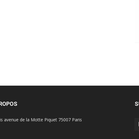
PROPOS
S
is avenue de la Motte Piquet 75007 Paris