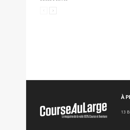
À 
13 B