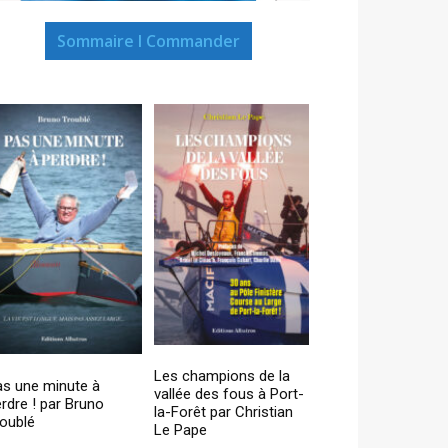
Sommaire I Commander
Les champions de la
as une minute à
vallée des fous à Port-
rdre ! par Bruno
la-Forêt par Christian
oublé
Le Pape