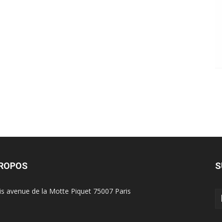
PROPOS
S
is avenue de la Motte Piquet 75007 Paris