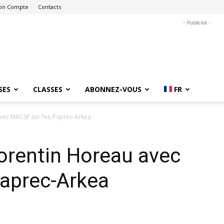
on Compte
Contacts
- Publicité -
SES
CLASSES
ABONNEZ-VOUS
FR
vec MACSF sur l’ex-Paprec-Arkea
orentin Horeau avec
Paprec-Arkea