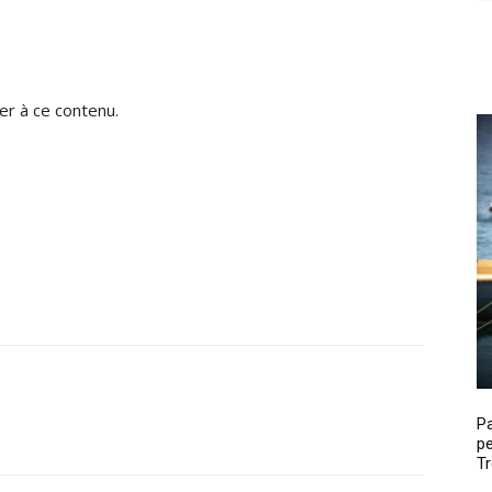
r à ce contenu.
P
pe
Tr