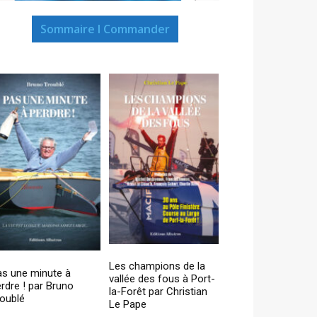
Sommaire I Commander
Les champions de la
as une minute à
vallée des fous à Port-
rdre ! par Bruno
la-Forêt par Christian
oublé
Le Pape