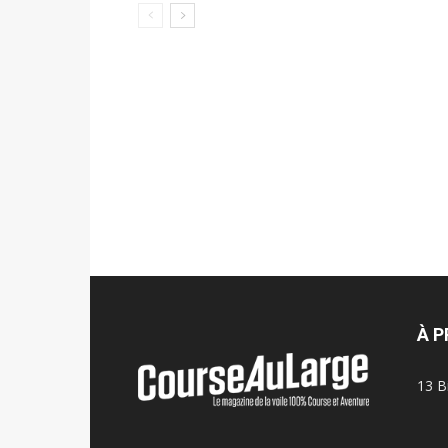
À 
13 B