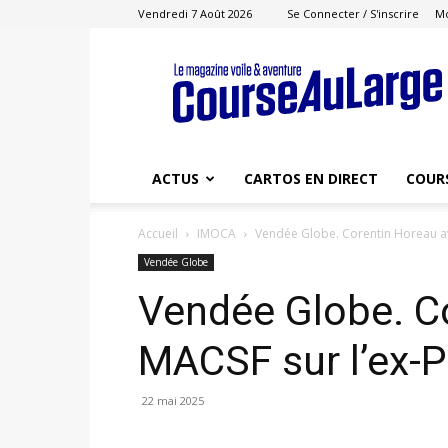
Vendredi 7 Août 2026
Se Connecter / S'inscrire
M
Course
au
Large
ACTUS
CARTOS EN DIRECT
COUR
Accueil
IMOCA
Vendée Globe. Corentin Horeau a
Vendée Globe
Vendée Globe. C
MACSF sur l’ex-
22 mai 2025