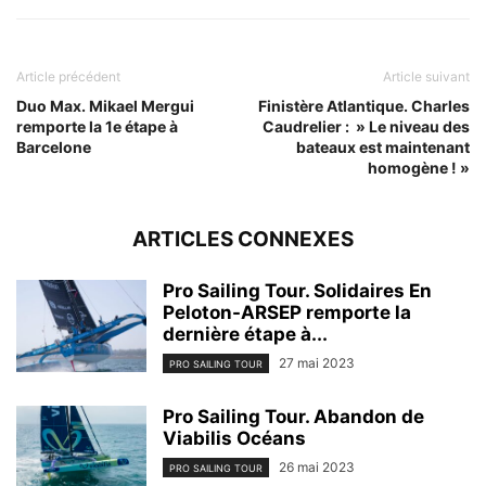
Article précédent
Article suivant
Duo Max. Mikael Mergui
Finistère Atlantique. Charles
remporte la 1e étape à
Caudrelier : » Le niveau des
Barcelone
bateaux est maintenant
homogène ! »
ARTICLES CONNEXES
Pro Sailing Tour. Solidaires En
Peloton-ARSEP remporte la
dernière étape à...
27 mai 2023
PRO SAILING TOUR
Pro Sailing Tour. Abandon de
Viabilis Océans
26 mai 2023
PRO SAILING TOUR