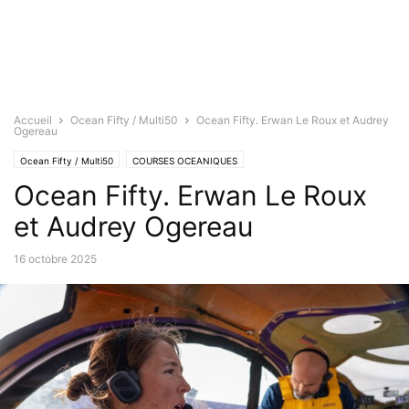
Accueil
Ocean Fifty / Multi50
Ocean Fifty. Erwan Le Roux et Audrey
Ogereau
Ocean Fifty / Multi50
COURSES OCEANIQUES
Ocean Fifty. Erwan Le Roux
Transat Jacques Vabre / Café l'Or
et Audrey Ogereau
16 octobre 2025