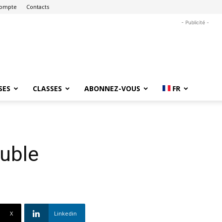
ompte
Contacts
- Publicité -
SES
CLASSES
ABONNEZ-VOUS
FR
ouble
X
Linkedin