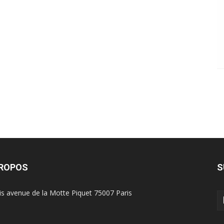
PROPOS
S
is avenue de la Motte Piquet 75007 Paris