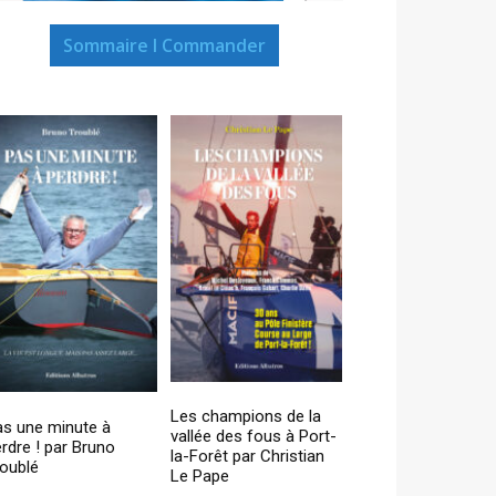
Sommaire I Commander
Les champions de la
as une minute à
vallée des fous à Port-
rdre ! par Bruno
la-Forêt par Christian
oublé
Le Pape