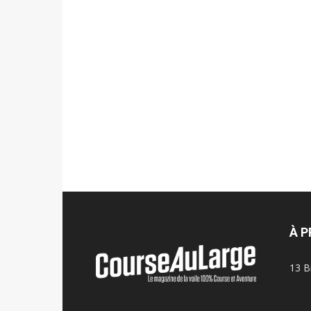
À 
13 B