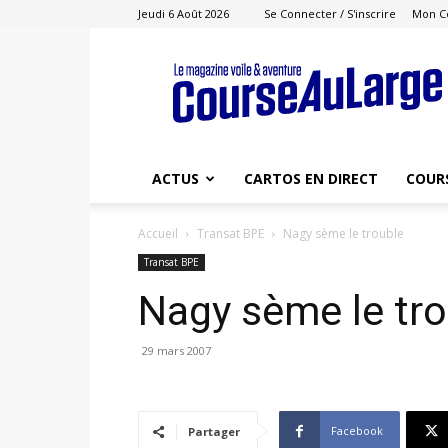
Jeudi 6 Août 2026
Se Connecter / S'inscrire
Mon C
Course
au
Large
ACTUS
CARTOS EN DIRECT
COUR
Accueil
Transat BPE
Nagy sème le trouble
Transat BPE
Nagy sème le tr
29 mars 2007
Facebook
Partager