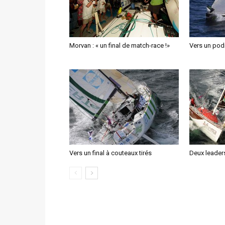
Morvan : « un final de match-race !»
Vers un pod
Vers un final à couteaux tirés
Deux leader