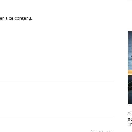
r à ce contenu.
P
pe
Tr
Article suivant