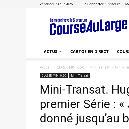
Vendredi 7 Août 2026
Se Connecter / S'inscrire
M
Course
au
Large
ACTUS
CARTOS EN DIRECT
COUR
Accueil
CLASSE MINI 6.50
Mini Transat
Mini-Tra
CLASSE MINI 6.50
Mini Transat
Mini-Transat. Hu
premier Série : «
donné jusqu’au b