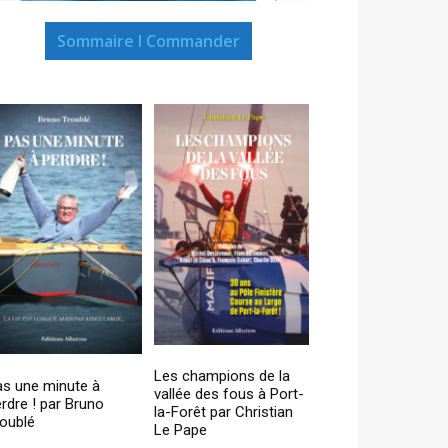
Sommaire I Commander
Les champions de la
as une minute à
vallée des fous à Port-
rdre ! par Bruno
la-Forêt par Christian
oublé
Le Pape