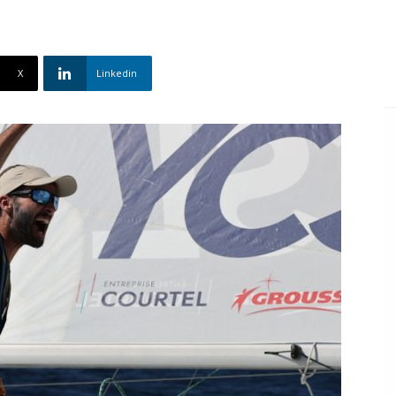
X
Linkedin