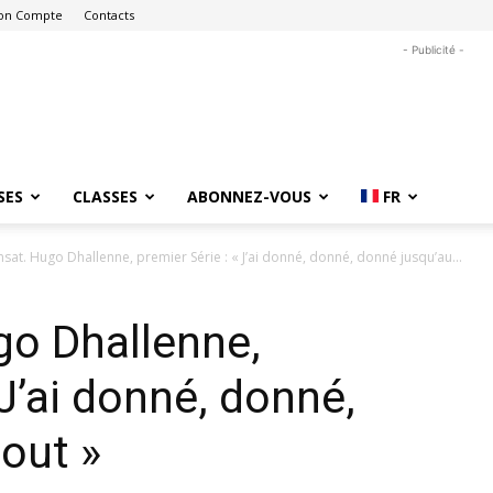
on Compte
Contacts
- Publicité -
SES
CLASSES
ABONNEZ-VOUS
FR
nsat. Hugo Dhallenne, premier Série : « J’ai donné, donné, donné jusqu’au...
go Dhallenne,
 J’ai donné, donné,
out »