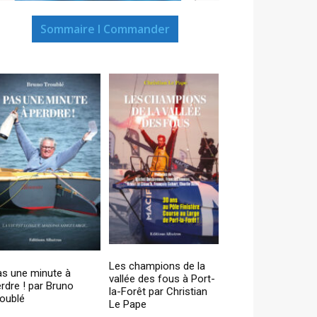
Sommaire I Commander
Les champions de la
as une minute à
vallée des fous à Port-
rdre ! par Bruno
la-Forêt par Christian
oublé
Le Pape