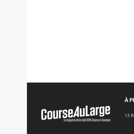
À 
13 B