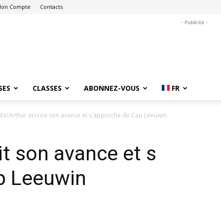
on Compte
Contacts
- Publicité -
SES
CLASSES
ABONNEZ-VOUS
FR
MacArthur accroit son avance et s´approche du Cap Leeuwin
t son avance et s
p Leeuwin