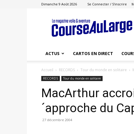
Dimanche 9 Août 2026
Se Connecter / S'inscrire
M
Course
au
Large
ACTUS
CARTOS EN DIRECT
COUR
Accueil
RECORDS
Tour du monde en solitaire
RECORDS
Tour du monde en solitaire
MacArthur accroi
´approche du Ca
27 décembre 2004