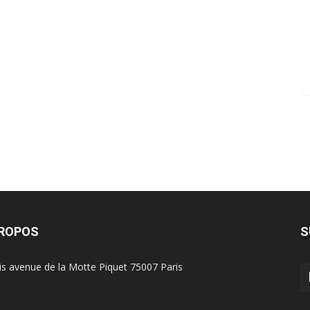
PROPOS
S
is avenue de la Motte Piquet 75007 Paris