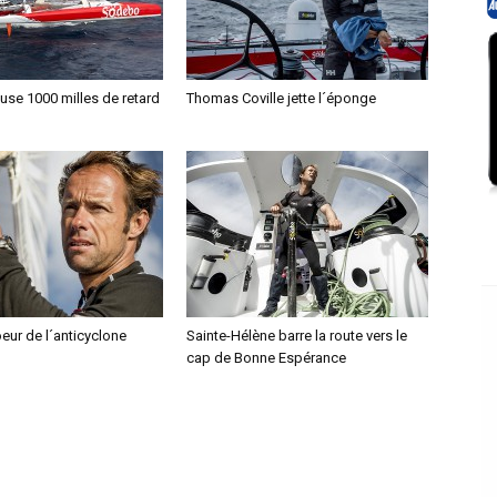
se 1000 milles de retard
Thomas Coville jette l´éponge
oeur de l´anticyclone
Sainte-Hélène barre la route vers le
cap de Bonne Espérance