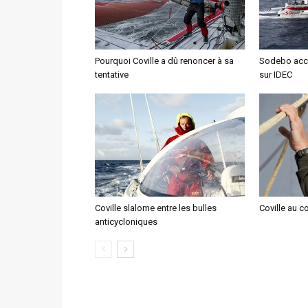
Pourquoi Coville a dû renoncer à sa
Sodebo accu
tentative
sur IDEC
Coville slalome entre les bulles
Coville au c
anticycloniques