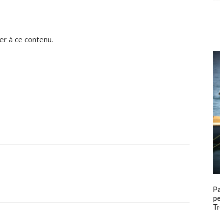
r à ce contenu.
P
pe
Tr