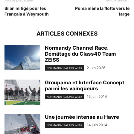
Article précédent
Article suivant
Bilan mitigé pour les
Puma mène la flotte vers le
Français à Weymouth
large
ARTICLES CONNEXES
Normandy Channel Race.
Démâtage du Class40 Team
ZEISS
2 juin 2026
NORMANDY SAILING WEEK
Groupama et Interface Concept
parmi les vainqueurs
15 juin 2014
NORMANDY SAILING WEEK
Une journée intense au Havre
14 juin 2014
NORMANDY SAILING WEEK