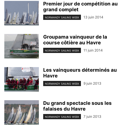
Premier jour de compétition au
grand complet
13 juin 2014
NORMANDY SAILING WEEK
Groupama vainqueur de la
course côtière au Havre
11 juin 2014
NORMANDY SAILING WEEK
Les vainqueurs déterminés au
Havre
9 juin 2013
NORMANDY SAILING WEEK
Du grand spectacle sous les
falaises du Havre
7 juin 2013
NORMANDY SAILING WEEK