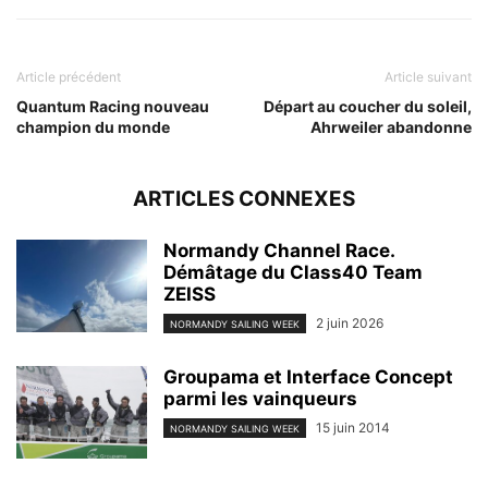
Article précédent
Article suivant
Quantum Racing nouveau
Départ au coucher du soleil,
champion du monde
Ahrweiler abandonne
ARTICLES CONNEXES
Normandy Channel Race.
Démâtage du Class40 Team
ZEISS
2 juin 2026
NORMANDY SAILING WEEK
Groupama et Interface Concept
parmi les vainqueurs
15 juin 2014
NORMANDY SAILING WEEK