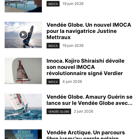
19 juin 2026
IMOCA
Vendée Globe. Un nouvel IMOCA
pour la navigatrice Justine
Mettraux
19 juin 2026
IMOCA
Imoca. Kojiro Shiraishi dévoile
son nouvel IMOCA
révolutionnaire signé Verdier
4 juin 2026
IMOCA
Vendée Globe. Amaury Guérin se
lance sur le Vendée Globe avec...
2 juin 2026
VENDÉE GLOBE
Vendée Arctique. Un parcours
libre jusqu’au cercle polaire