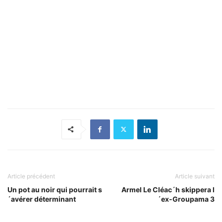
Article précédent
Article suivant
Un pot au noir qui pourrait s
Armel Le Cléac´h skippera l
´avérer déterminant
´ex-Groupama 3