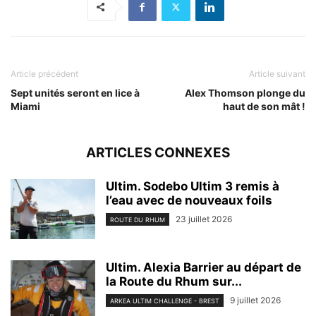
Article précédent
Article suivant
Sept unités seront en lice à
Alex Thomson plonge du
Miami
haut de son mât !
ARTICLES CONNEXES
Ultim. Sodebo Ultim 3 remis à
l’eau avec de nouveaux foils
23 juillet 2026
ROUTE DU RHUM
Ultim. Alexia Barrier au départ de
la Route du Rhum sur...
9 juillet 2026
ARKEA ULTIM CHALLENGE - BREST