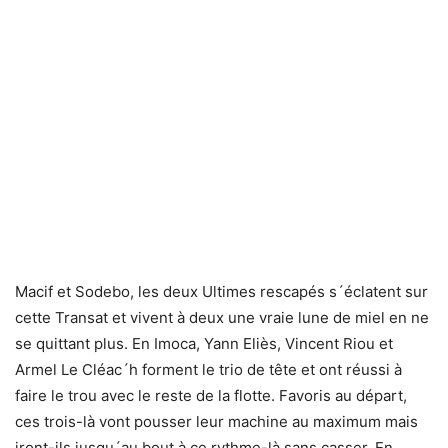
Macif et Sodebo, les deux Ultimes rescapés s´éclatent sur
cette Transat et vivent à deux une vraie lune de miel en ne
se quittant plus. En Imoca, Yann Eliès, Vincent Riou et
Armel Le Cléac´h forment le trio de tête et ont réussi à
faire le trou avec le reste de la flotte. Favoris au départ,
ces trois-là vont pousser leur machine au maximum mais
iront-ils jusqu´au bout à ce rythme-là sans casser. En