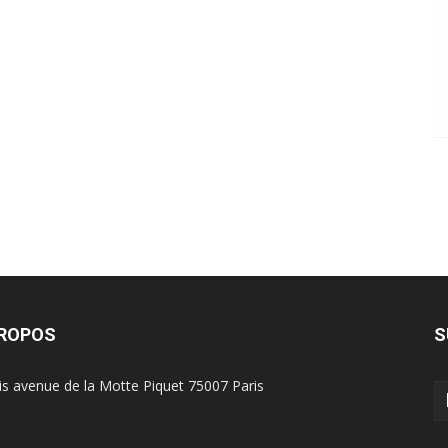
PROPOS
S
is avenue de la Motte Piquet 75007 Paris