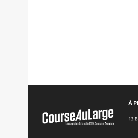
À 
13 B