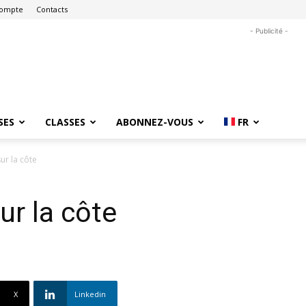
ompte
Contacts
- Publicité -
SES
CLASSES
ABONNEZ-VOUS
FR
ur la côte
ur la côte
X
Linkedin