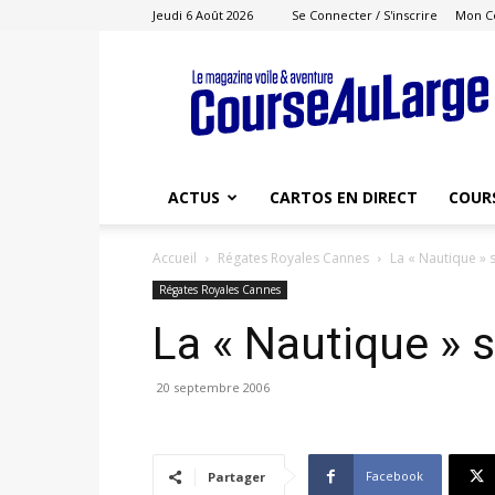
Jeudi 6 Août 2026
Se Connecter / S'inscrire
Mon C
Course
au
Large
ACTUS
CARTOS EN DIRECT
COUR
Accueil
Régates Royales Cannes
La « Nautique » s
Régates Royales Cannes
La « Nautique » s
20 septembre 2006
Facebook
Partager