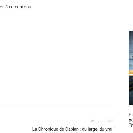
r à ce contenu.
P
pe
Article suivant
Tr
La Chronique de Capian : du large, du vrai !