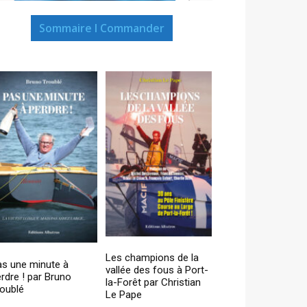
Sommaire I Commander
Les champions de la
as une minute à
vallée des fous à Port-
rdre ! par Bruno
la-Forêt par Christian
oublé
Le Pape