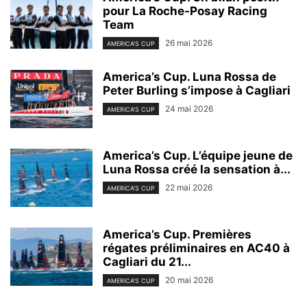
pour La Roche-Posay Racing
Team
26 mai 2026
AMERICA'S CUP
America’s Cup. Luna Rossa de
Peter Burling s’impose à Cagliari
24 mai 2026
AMERICA'S CUP
America’s Cup. L’équipe jeune de
Luna Rossa créé la sensation à...
22 mai 2026
AMERICA'S CUP
America’s Cup. Premières
régates préliminaires en AC40 à
Cagliari du 21...
20 mai 2026
AMERICA'S CUP