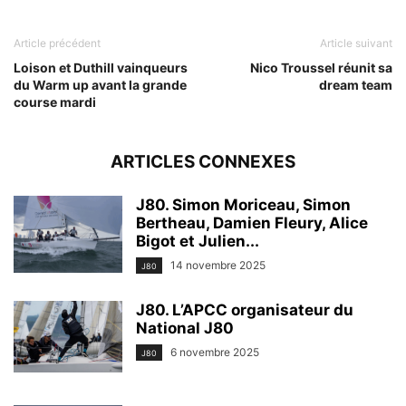
Article précédent
Article suivant
Loison et Duthill vainqueurs
Nico Troussel réunit sa
du Warm up avant la grande
dream team
course mardi
ARTICLES CONNEXES
J80. Simon Moriceau, Simon
Bertheau, Damien Fleury, Alice
Bigot et Julien...
14 novembre 2025
J80
J80. L’APCC organisateur du
National J80
6 novembre 2025
J80