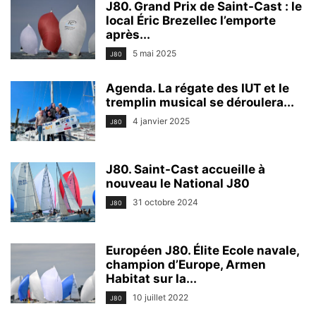
J80. Grand Prix de Saint-Cast : le
local Éric Brezellec l’emporte
après...
5 mai 2025
J80
Agenda. La régate des IUT et le
tremplin musical se déroulera...
4 janvier 2025
J80
J80. Saint-Cast accueille à
nouveau le National J80
31 octobre 2024
J80
Européen J80. Élite Ecole navale,
champion d’Europe, Armen
Habitat sur la...
10 juillet 2022
J80