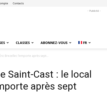
ompte
Contacts
- Publicité -
SES
CLASSES
ABONNEZ-VOUS
FR
 Éric Brezellec l’emporte après sept...
e Saint-Cast : le local
emporte après sept