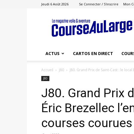
Jeudi 6 Août 2026
Se Connecter / S'inscrire
Mon C
Course
au
Large
ACTUS
CARTOS EN DIRECT
COUR
Accueil
J80
J80. Grand Prix de Saint-Cast : le local
J80
J80. Grand Prix d
Éric Brezellec l’
courses courues