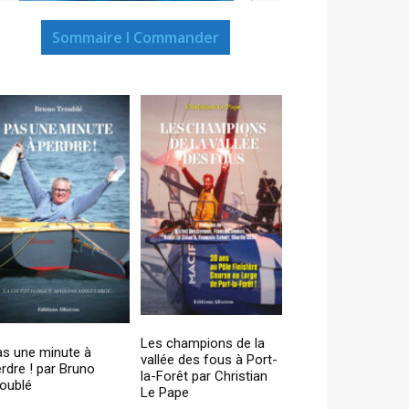
Sommaire I Commander
Les champions de la
as une minute à
vallée des fous à Port-
rdre ! par Bruno
la-Forêt par Christian
oublé
Le Pape