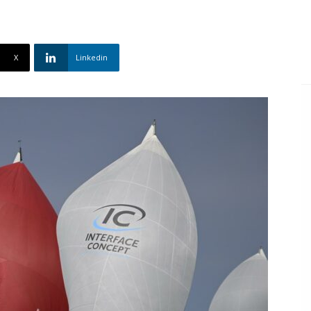
X
Linkedin