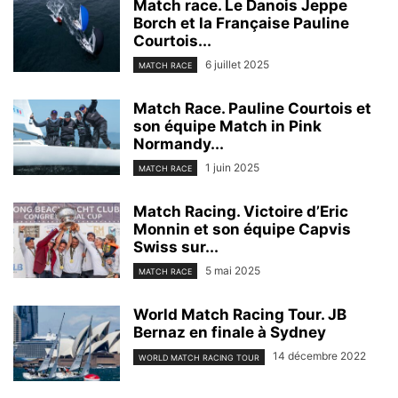
Match race. Le Danois Jeppe
Borch et la Française Pauline
Courtois...
6 juillet 2025
MATCH RACE
Match Race. Pauline Courtois et
son équipe Match in Pink
Normandy...
1 juin 2025
MATCH RACE
Match Racing. Victoire d’Eric
Monnin et son équipe Capvis
Swiss sur...
5 mai 2025
MATCH RACE
World Match Racing Tour. JB
Bernaz en finale à Sydney
14 décembre 2022
WORLD MATCH RACING TOUR