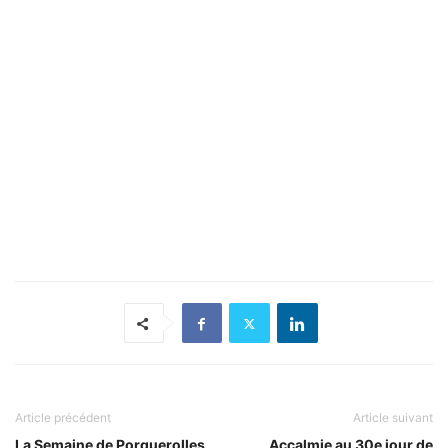
Article précédent
Article suivant
La Semaine de Porquerolles
Accalmie au 30e jour de