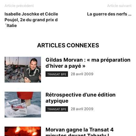
Article précédent
Article suivant
Isabelle Joschke et Cécile
La guerre des nerfs …
Poujol, 2e du grand prix d
´Italie
ARTICLES CONNEXES
Gildas Morvan : « ma préparation
d’hiver a payé »
28 avril 2009
TRANSAT BPE
Rétrospective d’une édition
atypique
28 avril 2009
TRANSAT BPE
Morvan gagne la Transat 4
minutes devant Tabarly !