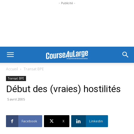
- Publicité -
Accueil
Transat BPE
Transat BPE
Début des (vraies) hostilités
5 avril 2005
Facebook
X
Linkedin