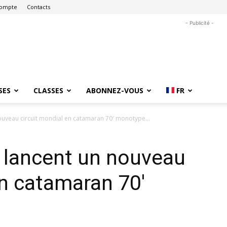
ompte
Contacts
- Publicité -
SES
CLASSES
ABONNEZ-VOUS
FR
nouveau circuit mondial en catamaran 70′ monotype…
 lancent un nouveau
en catamaran 70′