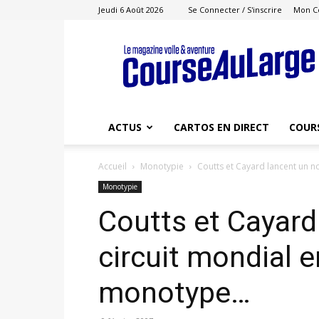
Jeudi 6 Août 2026
Se Connecter / S'inscrire
Mon C
Course
au
Large
ACTUS
CARTOS EN DIRECT
COUR
Accueil
Monotypie
Coutts et Cayard lancent un 
Monotypie
Coutts et Cayard
circuit mondial 
monotype…