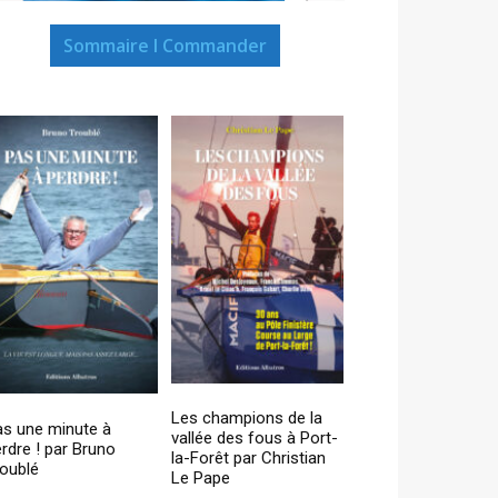
Sommaire I Commander
Les champions de la
as une minute à
vallée des fous à Port-
rdre ! par Bruno
la-Forêt par Christian
oublé
Le Pape