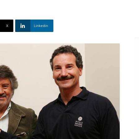
X
Linkedin