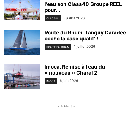
l’eau son Class40 Groupe REEL
pour...
2 juillet 2026
CLASS40
Route du Rhum. Tanguy Caradec
coche la case qualif’ !
1 juillet 2026
ROUTE DU RHUM
Imoca. Remise à l’eau du
« nouveau » Charal 2
6 juin 2026
IMOCA
- Publicité -