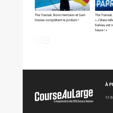
The Transat. Boris Hermann et Sam
The Transat
Davies complètent le podium !
« J’étais tel
bateau est 
heure ! »
À 
13 B