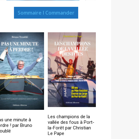
Sommaire I Commander
Les champions de la
as une minute à
vallée des fous à Port-
rdre ! par Bruno
la-Forêt par Christian
oublé
Le Pape