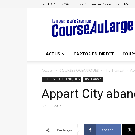
Jeudi 6 Août 2026
Se Connecter / S'inscrire
Mon C
Course
au
Large
ACTUS
CARTOS EN DIRECT
COUR
Accueil
COURSES OCEANIQUES
The Transat
Ap
COURSES OCEANIQUES
The Transat
Appart City aba
24 mai 2008
Facebook
Partager