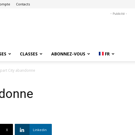
ompte
Contacts
- Publicité -
SES
CLASSES
ABONNEZ-VOUS
FR
part City abandonne
ndonne
X
Linkedin