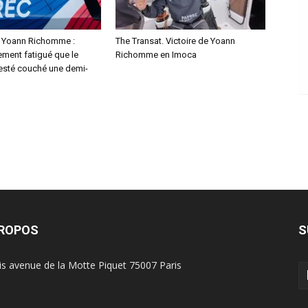
. Yoann Richomme :
The Transat. Victoire de Yoann
lement fatigué que le
Richomme en Imoca
resté couché une demi-
PROPOS
S
is avenue de la Motte Piquet 75007 Paris