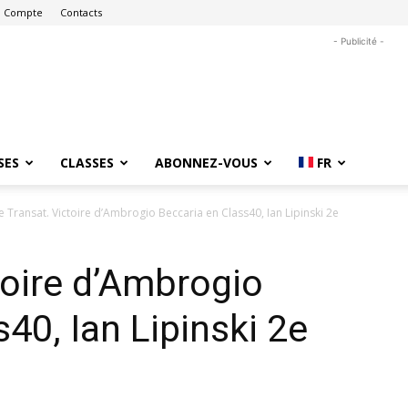
 Compte
Contacts
- Publicité -
SES
CLASSES
ABONNEZ-VOUS
FR
e Transat. Victoire d’Ambrogio Beccaria en Class40, Ian Lipinski 2e
toire d’Ambrogio
40, Ian Lipinski 2e