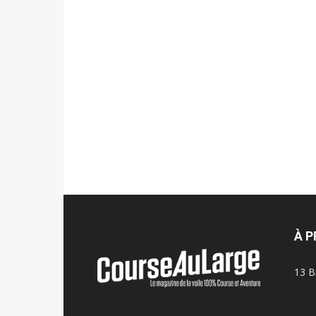
À 
13 B