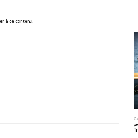
r à ce contenu.
P
pe
Tr