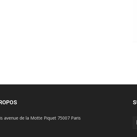
PROPOS
S
is avenue de la Motte Piquet 75007 Paris