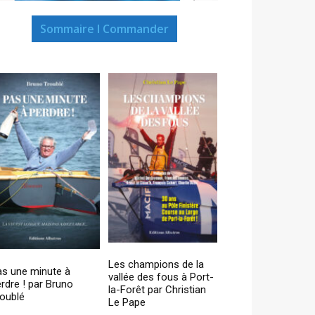
Sommaire I Commander
Les champions de la
as une minute à
vallée des fous à Port-
rdre ! par Bruno
la-Forêt par Christian
oublé
Le Pape