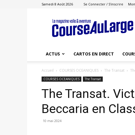
Samedi 8 Août 2026
Se Connecter / S'inscrire
Mon
Course
au
Large
ACTUS
CARTOS EN DIRECT
COUR
Accueil
COURSES OCEANIQUES
The Transat
Th
COURSES OCEANIQUES
The Transat
The Transat. Vic
Beccaria en Class
10 mai 2024