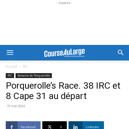
- Publicité -
Accueil
IRC
IRC
Semaine de Porquerolles
Porquerolle’s Race. 38 IRC et
8 Cape 31 au départ
10 mai 2024
Facebook
X
Linkedin